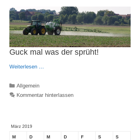
Guck mal was der sprüht!
Weiterlesen …
Kategorien
Allgemein
Kommentar hinterlassen
März 2019
M
D
M
D
F
S
S