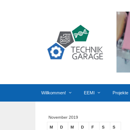
Zum
Inhalt
springen
Willkommen!
EEMI
Projekte
November 2019
M
D
M
D
F
S
S