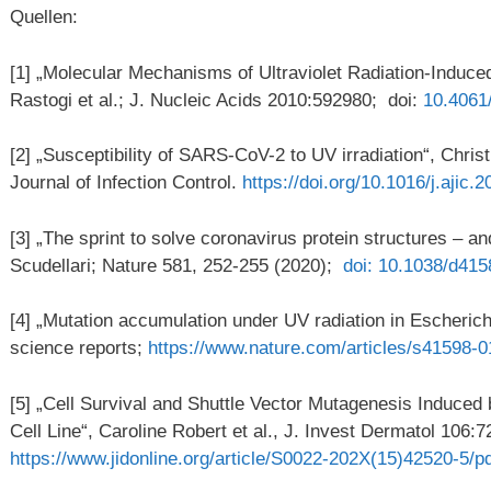
Quellen:
[1] „Molecular Mechanisms of Ultraviolet Radiation-Induc
Rastogi et al.; J. Nucleic Acids 2010:592980;
doi:
10.4061
[2] „Susceptibility of SARS-CoV-2 to UV irradiation“, Christ
Journal of Infection Control.
https://doi.org/10.1016/j.ajic.
[3] „The sprint to solve coronavirus protein structures – a
Scudellari; Nature 581, 252-255 (2020);
doi: 10.1038/d41
[4] „Mutation accumulation under UV radiation in Escherichia
science reports;
https://www.nature.com/articles/s41598-0
[5] „Cell Survival and Shuttle Vector Mutagenesis Induced 
Cell Line“, Caroline Robert et al., J. Invest Dermatol 106:
https://www.jidonline.org/article/S0022-202X(15)42520-5/p