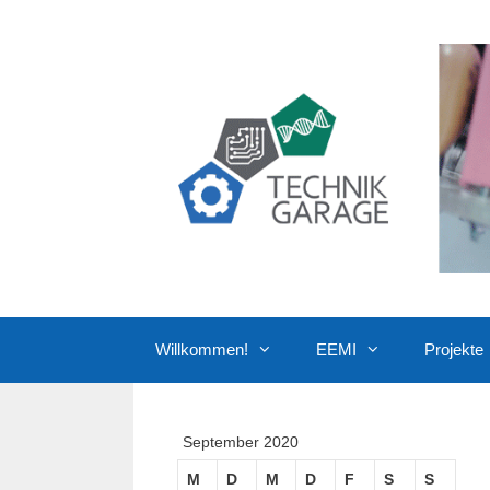
Zum
Inhalt
springen
Willkommen!
EEMI
Projekte
September 2020
M
D
M
D
F
S
S