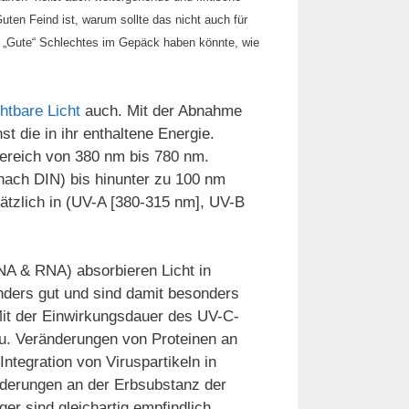
en Feind ist, warum sollte das nicht auch für
 „Gute“ Schlechtes im Gepäck haben könnte, wie
htbare Licht
auch. Mit der Abnahme
t die in ihr enthaltene Energie.
ereich von 380 nm bis 780 nm.
ach DIN) bis hinunter zu 100 nm
usätzlich in (UV-A [380-315 nm], UV-B
NA & RNA) absorbieren Licht in
ders gut und sind damit besonders
 Mit der Einwirkungsdauer des UV-C-
u. Veränderungen von Proteinen an
ntegration von Viruspartikeln in
änderungen an der Erbsubstanz der
ger sind gleichartig empfindlich