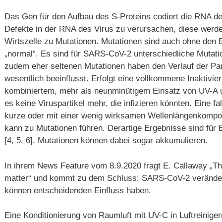
Das Gen für den Aufbau des S-Proteins codiert die RNA des
Defekte in der RNA des Virus zu verursachen, diese werd
Wirtszelle zu Mutationen. Mutationen sind auch ohne den 
„normal“. Es sind für SARS-CoV-2 unterschiedliche Mutati
zudem eher seltenen Mutationen haben den Verlauf der Pa
wesentlich beeinflusst. Erfolgt eine vollkommene Inaktivie
kombiniertem, mehr als neunminütigem Einsatz von UV-A un
es keine Viruspartikel mehr, die infizieren könnten. Eine fa
kurze oder mit einer wenig wirksamen Wellenlängenkompo
kann zu Mutationen führen. Derartige Ergebnisse sind für 
[4, 5, 6]. Mutationen können dabei sogar akkumulieren.
In ihrem News Feature vom 8.9.2020 fragt E. Callaway „The
matter“ und kommt zu dem Schluss: SARS-CoV-2 veränder
können entscheidenden Einfluss haben.
Eine Konditionierung von Raumluft mit UV-C in Luftreinige