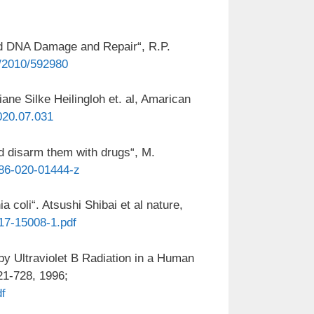
ed DNA Damage and Repair“, R.P.
/2010/592980
iane Silke Heilingloh et. al, Amarican
2020.07.031
nd disarm them with drugs“, M.
586-020-01444-z
 coli“. Atsushi Shibai et al nature,
17-15008-1.pdf
by Ultraviolet B Radiation in a Human
721-728, 1996;
df