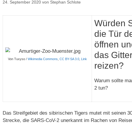
24. September 2020
von
Stephan Schlote
Würden S
die Tür 
öffnen un
das Gitte
Von Tuxyso /
Wikimedia Commons
,
CC BY-SA 3.0
,
Link
reizen?
Warum sollte ma
2 tun?
Das Streifgebiet des sibirischen Tigers mutet mit seinen 3
Strecke, die SARS-CoV-2 unerkannt im Rachen von Reise