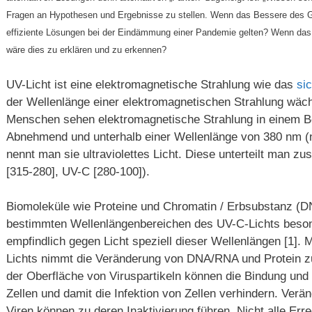
Fragen an Hypothesen und Ergebnisse zu stellen. Wenn das Bessere des Gut
effiziente Lösungen bei der Eindämmung einer Pandemie gelten? Wenn das
wäre dies zu erklären und zu erkennen?
UV-Licht ist eine elektromagnetische Strahlung wie das
sic
der Wellenlänge einer elektromagnetischen Strahlung wächs
Menschen sehen elektromagnetische Strahlung in einem B
Abnehmend und unterhalb einer Wellenlänge von 380 nm (n
nennt man sie ultraviolettes Licht. Diese unterteilt man z
[315-280], UV-C [280-100]).
Biomoleküle wie Proteine und Chromatin / Erbsubstanz (D
bestimmten Wellenlängenbereichen des UV-C-Lichts beson
empfindlich gegen Licht speziell dieser Wellenlängen [1].
Lichts nimmt die Veränderung von DNA/RNA und Protein z
der Oberfläche von Viruspartikeln können die Bindung und I
Zellen und damit die Infektion von Zellen verhindern. Ver
Viren können zu deren Inaktivierung führen. Nicht alle Erre