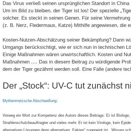
Das Virus verließ seinen ursprünglichen Standort in China
Um im Bild zu bleiben, der Tiger ist los! Der spezielle „Tig
solcher. Es steckt in seinen Genen. Für seine Vermehrung 
(z. B. Nerz, Fledermaus, Katze) Mithilfe angewiesen, die er 
Kosten-Nutzen-Abschätzung seiner Bekämpfung? Dann wür
Umgangs berücksichtigt, wie er sich nun in technischen Lö
Einige Maßnahmen wären unwirtschaftlich. Kosten und Nut
Maßnahmen …. Das in diesem Beitrag zu würdigende Probl
dem der Tiger gezähmt werden soll. Eine Falle (andere te
Der „Stock“: UV-C tut zunächst n
Mythenmetzsche Abschweifung
:
Vorweg ein Wort zur Kompetenz des Autors dieses Beitrags: Er ist Biologe, 
Strahlenschutzbeauftragter und vieles mehr. Er ist kein Virologe, kein Epi
alternativen Lösungen denn alternativen „Fakten“ zugeneigt ist. „Wissen sc