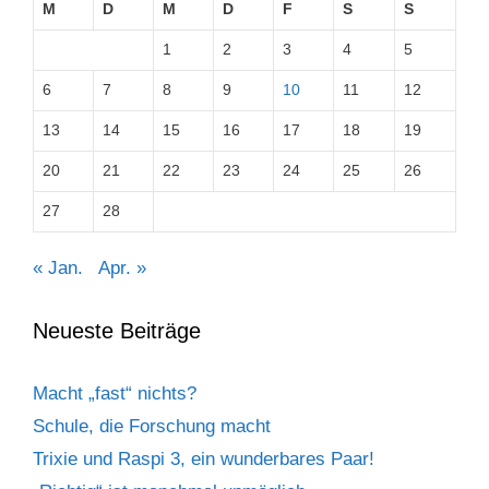
M
D
M
D
F
S
S
1
2
3
4
5
6
7
8
9
10
11
12
13
14
15
16
17
18
19
20
21
22
23
24
25
26
27
28
« Jan.
Apr. »
Neueste Beiträge
Macht „fast“ nichts?
Schule, die Forschung macht
Trixie und Raspi 3, ein wunderbares Paar!