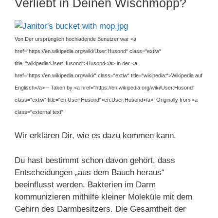
Verliebt in Deinen Wischmopp?
Von Der ursprünglich hochladende Benutzer war <a
href=“https://en.wikipedia.org/wiki/User:Husond“ class=“extiw“
title=“wikipedia:User:Husond“>Husond</a> in der <a
href=“https://en.wikipedia.org/wiki/“ class=“extiw“ title=“wikipedia:“>Wikipedia auf
Englisch</a> – Taken by <a href=“https://en.wikipedia.org/wiki/User:Husond“
class=“extiw“ title=“en:User:Husond“>en:User:Husond</a>. Originally from <a
class=“external text“
Wir erklären Dir, wie es dazu kommen kann.
Du hast bestimmt schon davon gehört, dass
Entscheidungen „aus dem Bauch heraus“
beeinflusst werden. Bakterien im Darm
kommunizieren mithilfe kleiner Moleküle mit dem
Gehirn des Darmbesitzers. Die Gesamtheit der