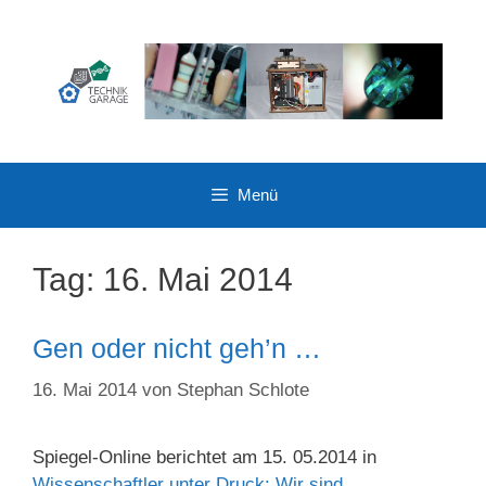
Zum
Inhalt
springen
Menü
Tag:
16. Mai 2014
Gen oder nicht geh’n …
16. Mai 2014
von
Stephan Schlote
Spiegel-Online berichtet am 15. 05.2014 in
Wissenschaftler unter Druck: Wir sind