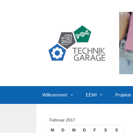
Zum
Inhalt
springen
Willkommen!
EEMI
Projekte
Februar 2017
M
D
M
D
F
S
S