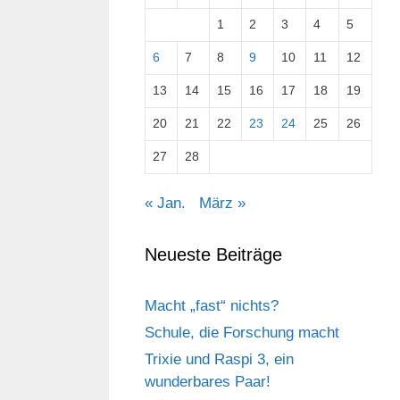
1
2
3
4
5
6
7
8
9
10
11
12
13
14
15
16
17
18
19
20
21
22
23
24
25
26
27
28
« Jan.
März »
Neueste Beiträge
Macht „fast“ nichts?
Schule, die Forschung macht
Trixie und Raspi 3, ein
wunderbares Paar!