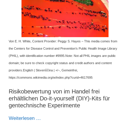
Von E. H. White, Content Provider: Peggy S. Hayes – This media comes from
the Centers for Disease Control and Prevention’s Public Health Image Library
(PHIL), with identification number #9995.Note: Not all PHIL images are public
domain; be sure to check copyright status and credit authors and content
providers.English | Slovenščina | +/−, Gemeinfrei,
https://commons.wikimedia.org/w/index.php?curid=4617695
Risikobewertung von im Handel frei
erhältlichen Do-it-yourself (DIY)-Kits für
gentechnische Experimente
Weiterlesen …