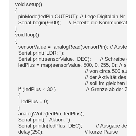
void setup()

{

  pinMode(ledPin,OUTPUT); // Lege Digitalpin Nr ledPi
  Serial.begin(9600);     // Bereite die Kommunikation 
}

void loop()

{

  sensorValue =  analogRead(sensorPin); // Auslesen 
  Serial.print("LDR: ");

  Serial.print(sensorValue,  DEC);      // Schreibe den
  ledPlus = map(sensorValue, 500, 0, 255, 0); // sen
                                              // von circa 500 auf fa
                                              // der Aktivität des 
                                              // soll im gleichen M
  if (ledPlus < 30 )                    // Grenze ab der Zus
  {

    ledPlus = 0;

  }

  analogWrite(ledPin, ledPlus);

  Serial.print("  Aktion: ");

  Serial.println(ledPlus, DEC);         // Ausgabe des k
  delay(250);                           // kurze Pause
