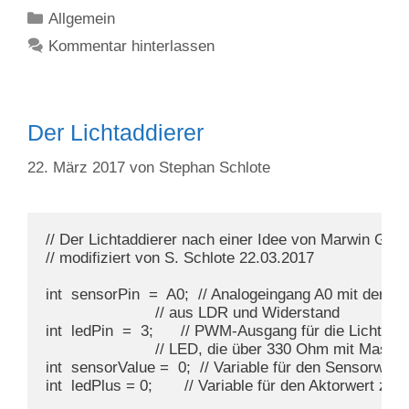
Kategorien
Allgemein
Kommentar hinterlassen
Der Lichtaddierer
22. März 2017
von
Stephan Schlote
// Der Lichtaddierer nach einer Idee von Marwin Grum
// modifiziert von S. Schlote 22.03.2017

int  sensorPin  =  A0;  // Analogeingang A0 mit der Mi
                        // aus LDR und Widerstand 

int  ledPin  =  3;      // PWM-Ausgang für die Lichtqu
                        // LED, die über 330 Ohm mit Mass
int  sensorValue =  0;  // Variable für den Sensorwert

int  ledPlus = 0;       // Variable für den Aktorwert z.B. 