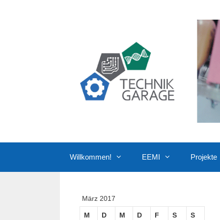
Zum
Inhalt
springen
Willkommen!
EEMI
Projekte
März 2017
M
D
M
D
F
S
S