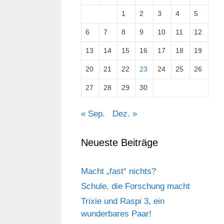
1
2
3
4
5
6
7
8
9
10
11
12
13
14
15
16
17
18
19
20
21
22
23
24
25
26
27
28
29
30
« Sep.
Dez. »
Neueste Beiträge
Macht „fast“ nichts?
Schule, die Forschung macht
Trixie und Raspi 3, ein
wunderbares Paar!