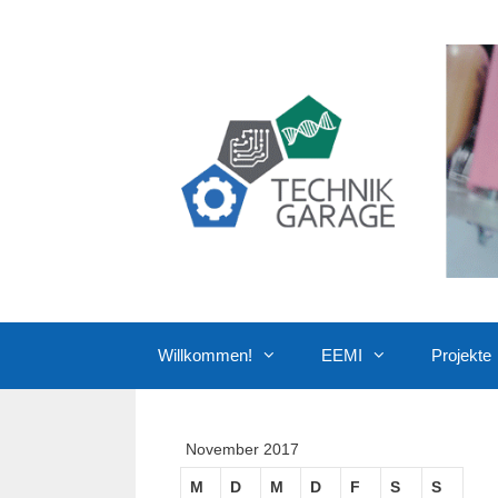
Zum
Inhalt
springen
Willkommen!
EEMI
Projekte
November 2017
M
D
M
D
F
S
S