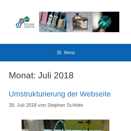
Zum
Inhalt
springen
Menü
Monat:
Juli 2018
Umstrukturierung der Webseite
28. Juli 2018
von
Stephan Schlote