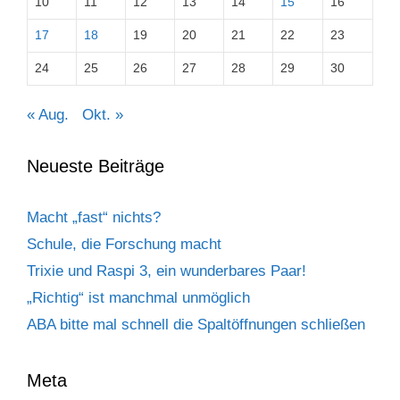
10
11
12
13
14
15
16
17
18
19
20
21
22
23
24
25
26
27
28
29
30
« Aug.
Okt. »
Neueste Beiträge
Macht „fast“ nichts?
Schule, die Forschung macht
Trixie und Raspi 3, ein wunderbares Paar!
„Richtig“ ist manchmal unmöglich
ABA bitte mal schnell die Spaltöffnungen schließen
Meta