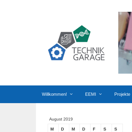
Zum
Inhalt
springen
Willkommen!
EEMI
Projekte
August 2019
M
D
M
D
F
S
S