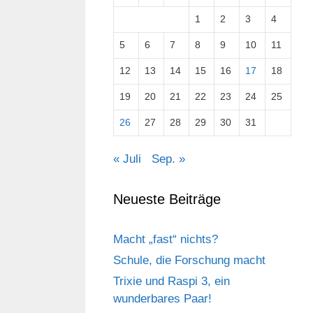
1
2
3
4
5
6
7
8
9
10
11
12
13
14
15
16
17
18
19
20
21
22
23
24
25
26
27
28
29
30
31
« Juli
Sep. »
Neueste Beiträge
Macht „fast“ nichts?
Schule, die Forschung macht
Trixie und Raspi 3, ein
wunderbares Paar!