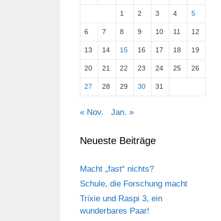
1
2
3
4
5
6
7
8
9
10
11
12
13
14
15
16
17
18
19
20
21
22
23
24
25
26
27
28
29
30
31
« Nov.
Jan. »
Neueste Beiträge
Macht „fast“ nichts?
Schule, die Forschung macht
Trixie und Raspi 3, ein
wunderbares Paar!