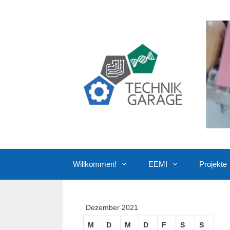
Zum
Inhalt
springen
Willkommen!
EEMI
Projekte
Dezember 2021
M
D
M
D
F
S
S