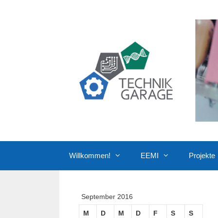
Zum
Inhalt
springen
Willkommen!
EEMI
Projekte
September 2016
M
D
M
D
F
S
S