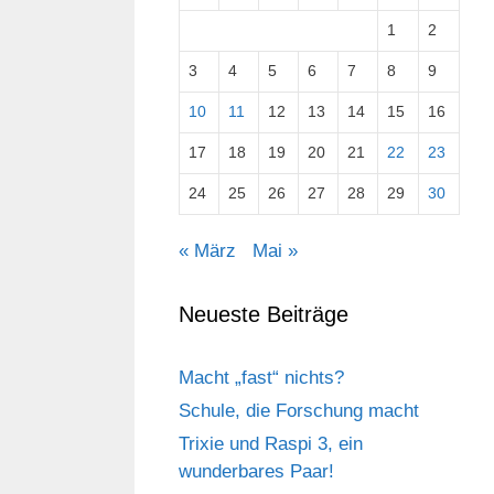
1
2
3
4
5
6
7
8
9
10
11
12
13
14
15
16
17
18
19
20
21
22
23
24
25
26
27
28
29
30
« März
Mai »
Neueste Beiträge
Macht „fast“ nichts?
Schule, die Forschung macht
Trixie und Raspi 3, ein
wunderbares Paar!