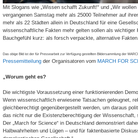
Mit Slogans wie „Wissen schafft Zukunft!“ und „Wir wolle
vergangenen Samstag mehr als 25000 Teilnehmer auf ihren
mehr als 22 Städten allein in Deutschland für eine Gesellsc
wissenschaftliche Fakten mehr gelten sollen als wichtiger
Bauchgefühl kurz: als forsch verpackte, alternative Fakten
Das obige Bild ist der für Pressearbeit zur Verfügung gestellten Bildersammlung der
Pressemitteilung
der Organisatoren vom
MARCH FOR SC
„Worum geht es?
Die wichtigste Voraussetzung einer funktionierenden Demok
Wenn wissenschaftlich erwiesene Tatsachen geleugnet, relat
gleichberechtigt gegenübergestellt werden, um daraus polit
das nicht nur die Existenzberechtigung der Wissenschaft,
Der „March for Science“ in Deutschland demonstriert dah
Halbwahrheiten und Lügen – und für faktenbasierte Diskuss