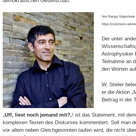
demokratischen Gesellschaft.“
Von Ranga Yogeshwar –
https://commons.wikim
Der unter and
Wissenschaftsj
Astrophysiker
Teilnahme an d
den Worten auf:
W. Stieler bele
er die Aktion
Beitrag in der
„
Uff, liest noch jemand mit?
„! ist das Statement, mit dem
komplexen Texten des Diskurses kommentiert. Soll man 
vor allem neben Gleichgesinnten laufen wird, die nicht ü