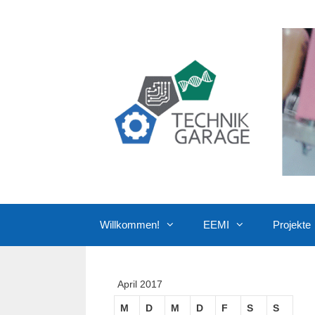
Zum
Inhalt
springen
Willkommen!
EEMI
Projekte
April 2017
M
D
M
D
F
S
S