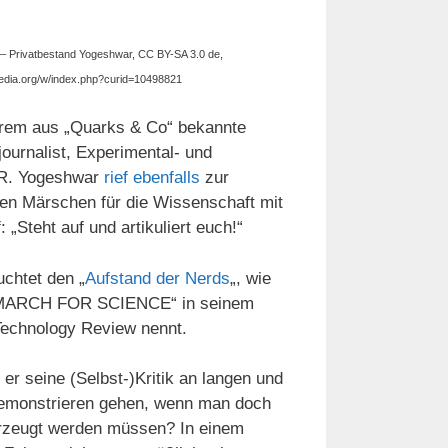
 Privatbestand Yogeshwar, CC BY-SA 3.0 de,
edia.org/w/index.php?curid=10498821
erem aus „Quarks & Co“ bekannte
ournalist, Experimental- und
 R. Yogeshwar
rief ebenfalls
zur
en Märschen für die Wissenschaft mit
 „Steht auf und artikuliert euch!“
uchtet den „
Aufstand der Nerds
„, wie
 „MARCH FOR SCIENCE“ in seinem
 Technology Review nennt.
 er seine (Selbst-)Kritik an langen und
demonstrieren gehen, wenn man doch
berzeugt werden müssen? In einem