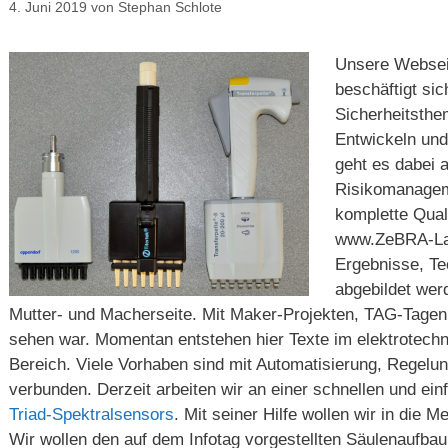
4. Juni 2019
von
Stephan Schlote
Unsere Websei
beschäftigt si
Sicherheitsthe
Entwickeln und
geht es dabei 
Risikomanageme
komplette Quali
www.ZeBRA-Lab
Ergebnisse, Te
abgebildet werd
Mutter- und Macherseite. Mit Maker-Projekten, TAG-Tagen 
sehen war. Momentan entstehen hier Texte im elektrotech
Bereich. Viele Vorhaben sind mit Automatisierung, Regelu
verbunden. Derzeit arbeiten wir an einer schnellen und e
Triad-Spektralsensors
. Mit seiner Hilfe wollen wir in die
Wir wollen den auf dem Infotag vorgestellten Säulenaufbau 