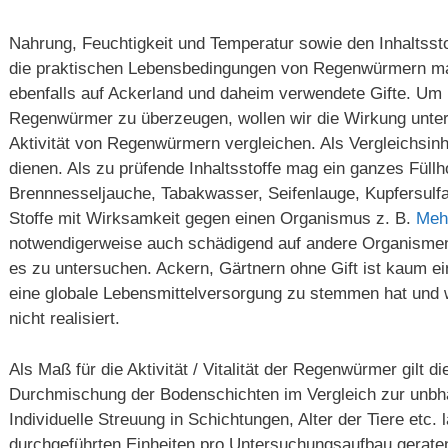
Nahrung, Feuchtigkeit und Temperatur sowie den Inhaltsst
die praktischen Lebensbedingungen von Regenwürmern maß
ebenfalls auf Ackerland und daheim verwendete Gifte. Um 
Regenwürmer zu überzeugen, wollen wir die Wirkung untersc
Aktivität von Regenwürmern vergleichen. Als Vergleichsin
dienen. Als zu prüfende Inhaltsstoffe mag ein ganzes Füllho
Brennnesseljauche, Tabakwasser, Seifenlauge, Kupfersulfa
Stoffe mit Wirksamkeit gegen einen Organismus z. B.
Meh
notwendigerweise auch schädigend auf andere Organismen
es zu untersuchen. Ackern, Gärtnern ohne Gift ist kaum ein
eine globale Lebensmittelversorgung zu stemmen hat und 
nicht realisiert.
Als Maß für die Aktivität / Vitalität der Regenwürmer gilt d
Durchmischung der Bodenschichten im Vergleich zur unbh
Individuelle Streuung in Schichtungen, Alter der Tiere etc. 
durchgeführten Einheiten pro Untersuchungsaufbau gerate