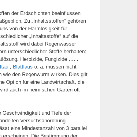
offen der Erdschichten beeinflussen
geblich. Zu „Inhaltsstoffen“ gehören
uns von der Harmlosigkeit für
hiedlicher „Inhaltsstoffe“ auf die
haltsstoff wird dabei Regenwasser
rn unterschiedlicher Stoffe herhalten:
tlösung, Herbizide, Fungizide …. .
ltau
,
Blattlaus
o. ä. müssen nicht
 wie den Regenwurm wirken. Dies gilt
e Option für eine Landwirtschaft, die
wird auch im heimischen Garten oft
ie Geschwindigkeit und Tiefe der
andelten Versuchsanordnung.
lässt eine Mindestanzahl von 3 parallel
n erscheinen. Die Bestimmung der