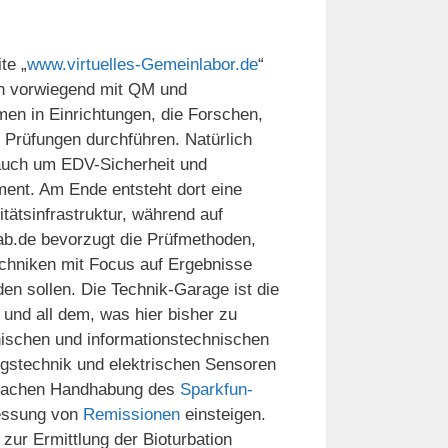
te „
www.virtuelles-Gemeinlabor.de
“
ch vorwiegend mit QM und
men in Einrichtungen, die Forschen,
 Prüfungen durchführen. Natürlich
auch um EDV-Sicherheit und
nt. Am Ende entsteht dort eine
tätsinfrastruktur, während auf
.de bevorzugt die Prüfmethoden,
chniken mit Focus auf Ergebnisse
en sollen. Die Technik-Garage ist die
und all dem, was hier bisher zu
nischen und informationstechnischen
ngstechnik und elektrischen Sensoren
infachen Handhabung des
Sparkfun-
 Messung von
Remissionen
einsteigen.
zur Ermittlung der Bioturbation