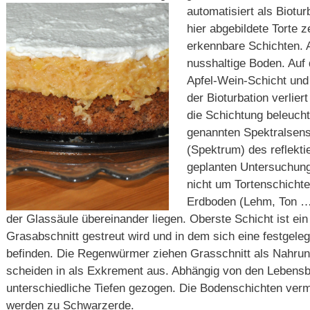
automatisiert als Biotu
hier abgebildete Torte z
erkennbare Schichten. 
nusshaltige Boden. Auf 
Apfel-Wein-Schicht und 
der Bioturbation verlier
die Schichtung beleuchte
genannten Spektralsen
(Spektrum) des reflekti
geplanten Untersuchung
nicht um Tortenschicht
Erdboden (Lehm, Ton …)
der Glassäule übereinander liegen. Oberste Schicht ist ei
Grasabschnitt gestreut wird und in dem sich eine festgele
befinden. Die Regenwürmer ziehen Grasschnitt als Nahrun
scheiden in als Exkrement aus. Abhängig von den Lebensb
unterschiedliche Tiefen gezogen. Die Bodenschichten ver
werden zu Schwarzerde.