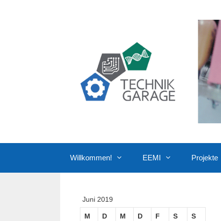
Zum
Inhalt
springen
Willkommen!
EEMI
Projekte
Juni 2019
M
D
M
D
F
S
S