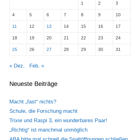
1
2
3
4
5
6
7
8
9
10
11
12
13
14
15
16
17
18
19
20
21
22
23
24
25
26
27
28
29
30
31
« Dez.
Feb. »
Neueste Beiträge
Macht „fast“ nichts?
Schule, die Forschung macht
Trixie und Raspi 3, ein wunderbares Paar!
„Richtig“ ist manchmal unmöglich
ABA bitte mal schnell die Spaltöffnungen schließen