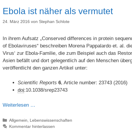
Ebola ist näher als vermutet
24. März 2016
von
Stephan Schlote
In ihrem Aufsatz „Conserved differences in protein seque
of Ebolaviruses“ beschreiben Morena Pappalardo et. al. d
Virus‘ zur Ebola-Familie, die zum Beispiel auch das Rest
Asien befällt und dort gelegentlich auf den Menschen überge
veröffentlicht den ganzen Artikel unter:
Scientific Reports
6
, Article number: 23743 (2016)
doi
:10.1038/srep23743
Weiterlesen …
Kategorien
Allgemein
,
Lebenswissenschaften
Kommentar hinterlassen