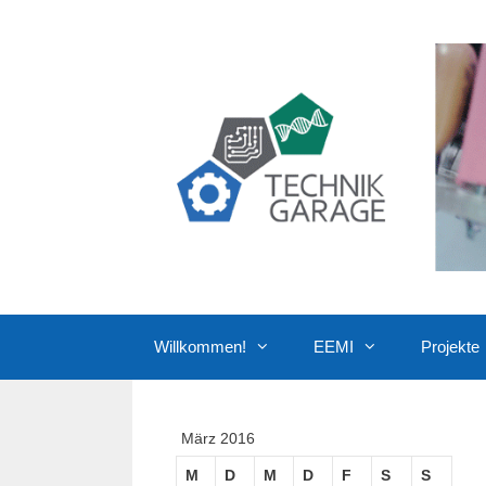
Zum
Inhalt
springen
Willkommen!
EEMI
Projekte
März 2016
M
D
M
D
F
S
S