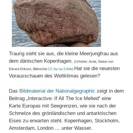
Traurig sieht sie aus, die kleine Meerjungfrau aus
dem dänischen Kopenhagen.
(Urheber: Avda, Statue von
Hat sie die neuesten
Edvard Eriksen, Bildrechte
CC-by-sa 3.0/de
)
Vorausschauen des Weltklimas gelesen?
Das
Bildmaterial der Nationalgegraphic
zeigt in dem
Beitrag „Interactive: If All The Ice Melted“ eine
Karte Europas mit Seegrenzen, wie sie nach der
Schmelze des grönländischen und antarktischen
Eises zu erwarten steht. Kopenhagen, Stockholm,
Amsterdam, London … unter Wasser.