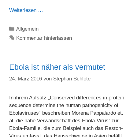
Weiterlesen …
Kategorien
Allgemein
Kommentar hinterlassen
Ebola ist näher als vermutet
24. März 2016
von
Stephan Schlote
In ihrem Aufsatz „Conserved differences in protein
sequence determine the human pathogenicity of
Ebolaviruses“ beschreiben Morena Pappalardo et.
al. die nahe Verwandschaft des Ebola-Virus‘ zur
Ebola-Familie, die zum Beispiel auch das Reston-
Virus umfasst, das Hausschweine in Asien befällt