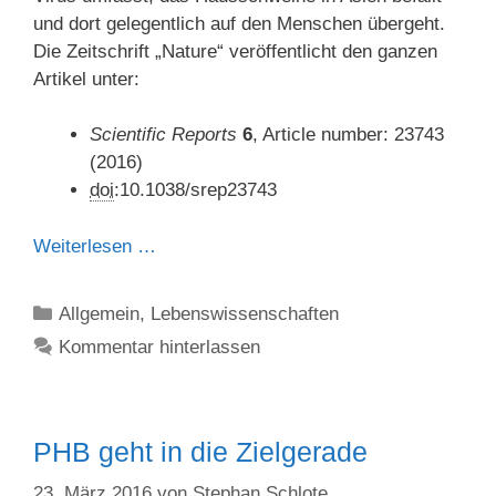
und dort gelegentlich auf den Menschen übergeht.
Die Zeitschrift „Nature“ veröffentlicht den ganzen
Artikel unter:
Scientific Reports
6
, Article number: 23743
(2016)
doi
:10.1038/srep23743
Weiterlesen …
Kategorien
Allgemein
,
Lebenswissenschaften
Kommentar hinterlassen
PHB geht in die Zielgerade
23. März 2016
von
Stephan Schlote